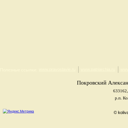
www.pravoslavie.ru
www.patriarchia.ru
www
Полезные ссылки:
Покровский Алекса
633162,
р.п. К
© koliv