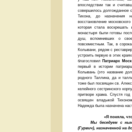
впоследствии так и считавш
совершилось долгождан
Тихона, до назначения 
восстановление московского 
которая стала воскрешать 
монастыря были готовы посп
душ, вспомнивших о свое
повсеместным. Так, в сорок
Колывани, рядом с реставри
устроить первую в этих к
благословил
Патриарх Моск
первый в истории патриар
Колывань (это название до
родного Таллина, да и талли
тоже был посвящен св. Алекс
келейного сестринского корп
притворе храма. Спустя год
освящен владыкой Тихоном
Надежда была назначена нас
«Я понял
Мы беседуем с ны
(Гурвич), назначенной на 