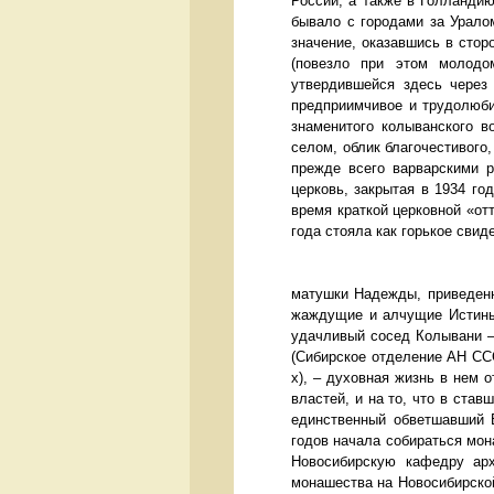
России, а также в Голландию
бывало с городами за Уралом
значение, оказавшись в стор
(повезло при этом молодо
утвердившейся здесь через
предприимчивое и трудолюби
знаменитого колыванского в
селом, облик благочестивого,
прежде всего варварскими р
церковь, закрытая в 1934 го
время краткой церковной «отт
года стояла как горько
матушки Надежды, приведенн
жаждущие и алчущие Истины 
удачливый сосед Колывани –
(Сибирское отделение АН СС
х), – духовная жизнь в нем 
властей, и на то, что в ста
единственный обветшавший В
годов начала собираться мо
Новосибирскую кафедру арх
монашества на Новосибирско