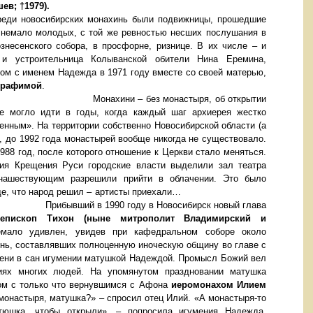
олышев; †1979).
реди новосибирских монахинь были подвижницы, прошедшие
и немало молодых, с той же ревностью несших послушания в
знесенского собора, в просфорне, ризнице. В их числе – и
и устроительница Колыванской обители Нина Еремина,
ом с именем Надежда в 1971 году вместе со своей матерью,
ерафимой
.
ез монастыря, об открытии
не могло идти в годы, когда каждый шаг архиерея жестко
нным». На территории собственно Новосибирской области (а
, до 1992 года монастырей вообще никогда не существовало.
88 год, после которого отношение к Церкви стало меняться.
ия Крещения Руси городские власти выделили зал театра
нашествующим разрешили прийти в облачении. Это было
ще, что народ решил – артисты приехали…
Прибывший в 1990 году в Новосибирск новый глава
епископ Тихон (ныне митрополит Владимирский и
ало удивлен, увидев при кафедральном соборе около
нь, составлявших полноценную иноческую общину во главе с
мени в сан игумении матушкой Надеждой. Промысл Божий вел
иях многих людей. На упомянутом праздновании матушка
ом с только что вернувшимся с Афона
иеромонахом Илием
монастыря, матушка?» – спросил отец Илий. «А монастыря-то
тюшка, чтобы открыли», – попросила игумения Надежда,