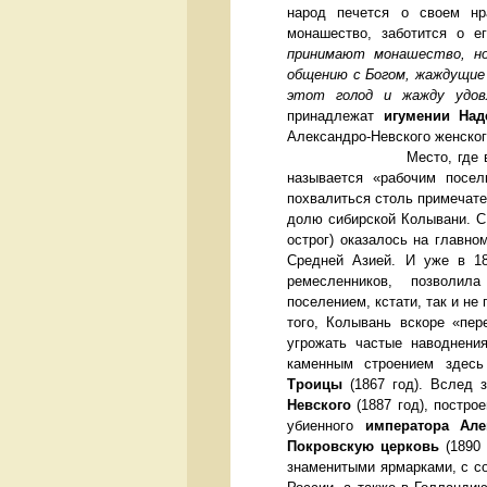
народ печется о своем нр
монашество, заботится о 
принимают монашество, но
общению с Богом, жаждущие
этот голод и жажду удов
принадлежат
игумении Над
Александро-Невского женск
Место, где
называется «рабочим посел
похвалиться столь примечате
долю сибирской Колывани. С 
острог) оказалось на главно
Средней Азией. И уже в 18
ремесленников, позволил
поселением, кстати, так и не
того, Колывань вскоре «пер
угрожать частые наводнени
каменным строением здесь
Троицы
(1867 год). Вслед 
Невского
(1887 год), постро
убиенного
императора Але
Покровскую церковь
(189
знаменитыми ярмарками, с с