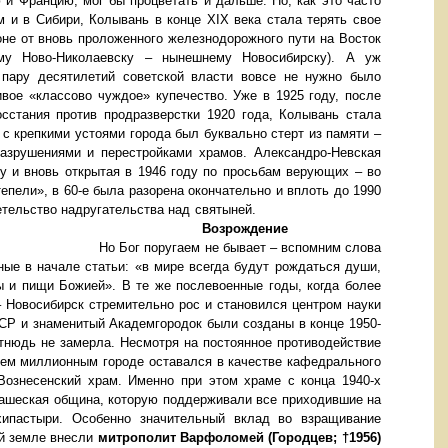
 и Францию, мог бы процветать и дальше. Но, как это часто
 и в Сибири, Колывань в конце XIX века стала терять свое
оне от вновь проложенного железнодорожного пути на Восток
му Ново-Николаевску – нынешнему Новосибирску). А уж
 пару десятилетий советской власти вовсе не нужно было
вое «классово чуждое» купечество. Уже в 1925 году, после
осстания против продразверстки 1920 года, Колывань стала
 с крепкими устоями города был буквально стерт из памяти –
азрушениями и перестройками храмов. Александро-Невская
ду и вновь открытая в 1946 году по просьбам верующих – во
епели», в 60-е была разорена окончательно и вплоть до 1990
е свидетельство надругательства над святыней.
Возрождение
Но Бог поругаем не бывает – вспомним слова
ые в начале статьи: «в мире всегда будут рождаться души,
и пищи Божией». В те же послевоенные годы, когда более
 Новосибирск стремительно рос и становился центром науки
СР и знаменитый Академгородок были созданы в конце 1950-
отнюдь не замерла. Несмотря на постоянное противодействие
вшем миллионным городе оставался в качестве кафедрального
ознесенский храм. Именно при этом храме с конца 1940-х
нашеская община, которую поддерживали все приходившие на
ипастыри. Особенно значительный вклад во взращивание
й земле внесли
митрополит Варфоломей (Городцев; †1956)