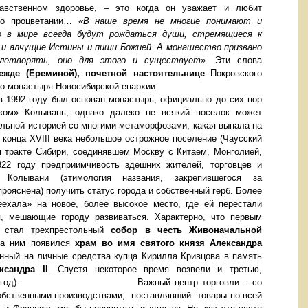
авственном здоровье, – это когда он уважает и любит
его процветании…
«В наше время не многие понимают и
 в мире всегда будут рождаться души, стремящиеся к
 и алчущие Истины и пищи Божией. А монашество призвано
летворять, оно для этого и существует».
Эти слова
ежде (Ереминой)
, почетной настоятельнице
Покровского
ого монастыря Новосибирской епархии.
 в 1992 году был основан монастырь, официально до сих пор
ком» Колывань, однако далеко не всякий поселок может
льной историей со многими метаморфозами, какая выпала на
конца XVIII века небольшое острожное поселение (Чаусский
м тракте Сибири, соединявшем Москву с Китаем, Монголией,
22 году предприимчивость здешних жителей, торговцев и
а Колывани (этимология названия, закрепившегося за
 прояснена) получить статус города и собственный герб. Более
еехала» на новое, более высокое место, где ей перестали
я, мешающие городу развиваться. Характерно, что первым
 стал трехпрестольный
собор в честь Живоначальной
за ним появился
храм во имя святого князя Александра
енный на личные средства купца Кирилла Кривцова в память
ксандра II
. Спустя некоторое время возвели и третью,
0 год).
Важный центр торговли – со
обственными производствами, поставлявший товары по всей