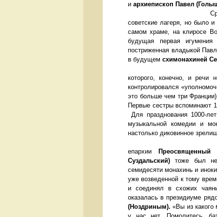
и
архиепископ Павел (Г
С
советские лагеря, но было 
самом храме, на клиросе Во
будущая первая игумения 
постриженная владыкой Павл
в будущем
схимонахиней С
Монахини – б
которого, конечно, и речи 
контролировался «уполномоче
это больше чем три Франции)
Первые сестры вспоминают 19
Для празднования 1000-лет
музыкальной комедии и мо
настолько диковинное зрели
епархии
Преосвященный 
Суздальский)
тоже был нем
семидесяти монахинь и иноки
уже возведенной к тому вре
и соединял в схожих чаян
оказалась в президиуме ряд
(Ноздриным).
«Вы из какого 
у нас нет. Помолитесь, ба