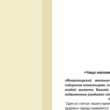
«Чаще напомин
«Монастырский вестник
сибирским монастырем, со
особой милости Божией,
подвижников ушедшег
Один из святых нашего вре
здоровье народа измеряется 