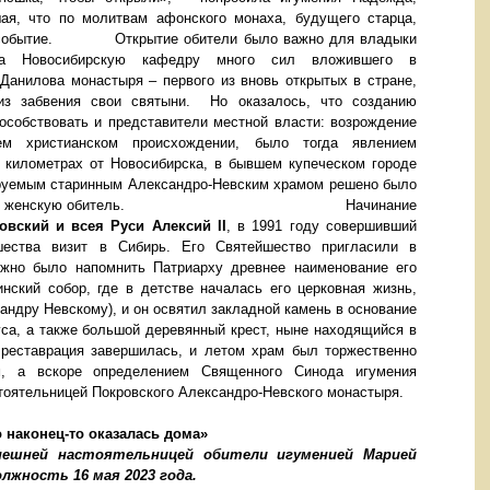
ая, что по молитвам афонского монаха, будущего старца,
ное событие.
Открытие обители было важно для владыки
на Новосибирскую кафедру много сил вложившего в
Данилова монастыря – первого из вновь открытых в стране,
из забвения свои святыни. Но оказалось, что созданию
особствовать и представители местной власти: возрождение
м христианском происхождении, было тогда явлением
а километрах от Новосибирска, в бывшем купеческом городе
руемым старинным Александро-Невским храмом решено было
раях женскую обитель.
Начинание
овский и всея Руси Алексий II
, в 1991 году совершивший
шества визит в Сибирь. Его Святейшество пригласили в
лжно было напомнить Патриарху древнее наименование его
нский собор, где в детстве началась его церковная жизнь,
андру Невскому), и он освятил закладной камень в основание
уса, а также большой деревянный крест, ныне находящийся в
 реставрация завершилась, и летом храм был торжественно
, а вскоре определением Священного Синода игумения
тоятельницей Покровского Александро-Невского монастыря.
а, что наконец-то оказалась дома»
нешней настоятельницей обители игуменией Марией
должность 16 мая 2023 года.