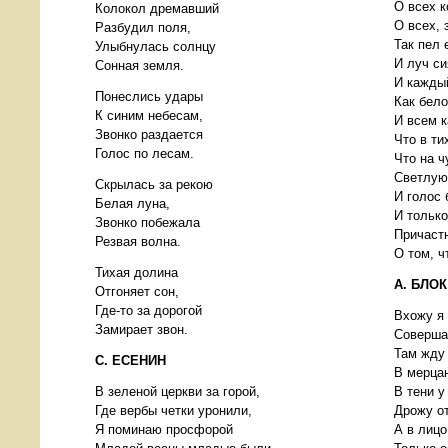
О всех к
Колокол дремавший
О всех, 
Разбудил поля,
Так пел 
Улыбнулась солнцу
И луч си
Сонная земля.
И кажды
Понеслись удары
Как бело
К синим небесам,
И всем к
Звонко раздается
Что в ти
Голос по лесам.
Что на 
Светлую
Скрылась за рекою
И голос 
Белая луна,
И только
Звонко побежала
Причаст
Резвая волна.
О том, ч
Тихая долина
А. БЛОК
Отгоняет сон,
Где-то за дорогой
Вхожу я
Замирает звон.
Соверша
Там жду
С. ЕСЕНИН
В мерца
В зеленой церкви за горой,
В тени у
Где вербы четки уронили,
Дрожу от
Я поминаю просфорой
А в лицо