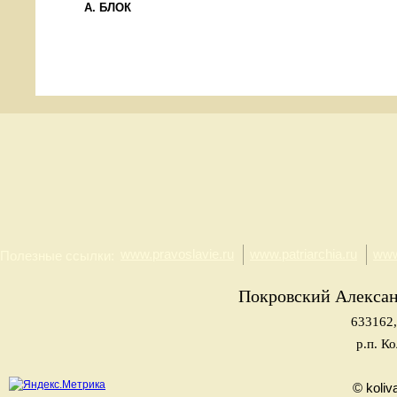
А. БЛОК
www.pravoslavie.ru
www.patriarchia.ru
www
Полезные ссылки:
Покровский Алекса
633162,
р.п. К
© koliv