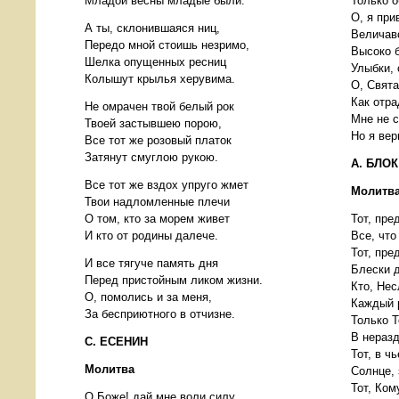
Младой весны младые были.
Только о
О, я при
А ты, склонившаяся ниц,
Величав
Передо мной стоишь незримо,
Высоко б
Шелка опущенных ресниц
Улыбки, 
Колышут крылья херувима.
О, Свята
Как отра
Не омрачен твой белый рок
Мне не с
Твоей застывшею порою,
Но я ве
Все тот же розовый платок
Затянут смуглою рукою.
А. БЛОК
Все тот же вздох упруго жмет
Молитва
Твои надломленные плечи
О том, кто за морем живет
Тот, пре
И кто от родины далече.
Все, что
Тот, пре
И все тягуче память дня
Блески 
Перед пристойным ликом жизни.
Кто, Не
О, помолись и за меня,
Каждый 
За бесприютного в отчизне.
Только 
В неразд
С. ЕСЕНИН
Тот, в ч
Молитва
Солнце, 
Тот, Ком
О Боже! дай мне воли силу,