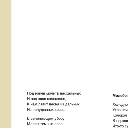
Под напев молитв пасхальных
Молебе
И под звон колоколов,
К нам летит весна из дальних
Холодно
Из полуденных краев.
Утро печ
Колокол 
В зеленеющем убору
В церков
Млеют темные леса.
Что-то с