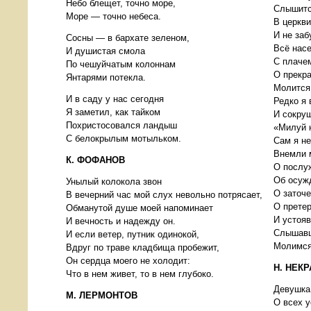
Небо блещет, точно море,
Слышитс
Море — точно небеса.
В церкви
И не заб
Сосны — в бархате зеленом,
Всё насе
И душистая смола
С плачем
По чешуйчатым колоннам
О прекр
Янтарями потекла.
Молится
И в саду у нас сегодня
Редко я 
Я заметил, как тайком
И сокру
Похристосовался ландыш
«Милуй н
С белокрылым мотыльком.
Сам я н
Внемли 
К. ФОФАНОВ
О послу
Об осужд
Унылый колокола звон
О заточе
В вечерний час мой слух невольно потрясает,
О прете
Обманутой душе моей напоминает
И устояв
И вечность и надежду он.
Слышавш
И если ветер, путник одинокой,
Молимся
Вдруг по траве кладбища пробежит,
Он сердца моего не холодит:
Н. НЕК
Что в нем живет, то в нем глубоко.
Девушка
М. ЛЕРМОНТОВ
О всех у