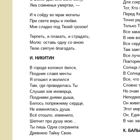
Для сок
Ума сомненье умертви, —
Тот, Кто
Перед Ке
И я сойду во мрак могилы
Точно ра
При свете веры и любви.
Только Т
Мне сладко под Твоей грозою!
Все зака
Терпеть, и плакать, и страдать;
В нем во
Молю: оставь одну со мною
Все сер
Твою святую благодать.
Там зажг
Все лучи
И. НИКИТИН
Повторяю
Солнца 
В городе колокол бился,
В Солнце
Поздние славя мечты
Все, что
Я отошел и молился
Словно т
Там, где провиделась Ты
Но очам
Слушая зов иноверца,
Неподви
Поздними днями дыша,
Он живет
Билось попрежнему сердце,
Этот мир
Не изменялась душа.
Он, Един
Всё отошло, изменило,
В час за
Шепчет про душу мою…
Ты лишь Одна сохранила
К. БАЛ
Древнюю Тайну Свою.