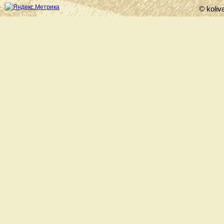
© koliv