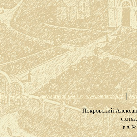
www.pravoslavie.ru
www.patriarchia.ru
www
Полезные ссылки:
Покровский Алекса
633162,
р.п. К