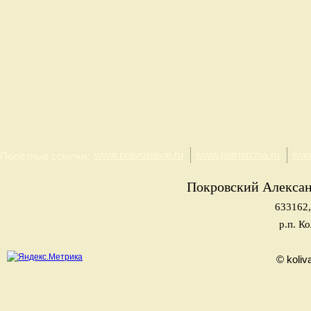
www.pravoslavie.ru
www.patriarchia.ru
www
Полезные ссылки:
Покровский Алекса
633162,
р.п. К
© koliv