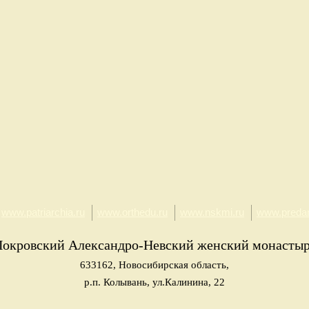
www.patriarchia.ru
www.orthedu.ru
www.nskmi.ru
www.predan
окровский Александро-Невский женский монасты
633162, Новосибирская область,
р.п. Колывань, ул.Калинина, 22