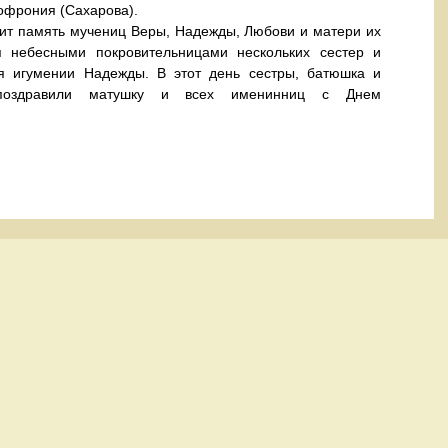
офрония (Сахарова).
т память мучениц Веры, Надежды, Любови и матери их
 небесными покровительницами нескольких сестер и
я игумении Надежды. В этот день сестры, батюшка и
поздравили матушку и всех именинниц с Днем