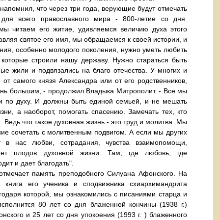
омнил, что через три года, верующие будут отмечать
 для всего православного мира - 800-летие со дня
 мы читаем его житие, удивляемся величию духа этого
авляя святое его имя, мы обращаемся к своей истории, и
ния, особенно молодого поколения, нужно уметь любить
 которые строили нашу державу. Нужно стараться быть
ые жили и подвязались на благо отечества. У многих и
 от самого князя Александра или от его родственников,
ень большим, - продолжил Владыка Митрополит. - Все мы
 и по духу. И должны быть единой семьей, и не мешать
изни, а наоборот, помогать спасению. Замечать тех, кто
Ведь что такое духовная жизнь - это труд и молитва. Мы
ие сочетать с молитвенным подвигом. А если мы других
 в нас любви, сотрадания, чувства взаимопомощи,
нет плодов духовной жизни. Там, где любовь, где
дит и дает благодать".
мечает память преподобного Силуана Афонского. На
 книга его ученика и сподвижника схиархимандрита
годаря которой, мы ознакомились с писаниями старца и
исполнится 80 лет со дня блаженной кончины (1938 г.)
ского и 25 лет со дня упокоения (1993 г. ) блаженного