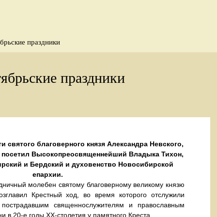
брьские праздники
ябрьские праздники
ти святого благоверного князя Александра Невского,
 посетил Высокопреосвященнейший Владыка Тихон,
рский и Бердский и духовенство Новосибирской
епархии.
дничный молебен святому благоверному великому князю
озглавил Крестный ход, во время которого отслужили
 пострадавшим священнослужителям и православным
и в 20-е годы XX-столетия у памятного Креста.