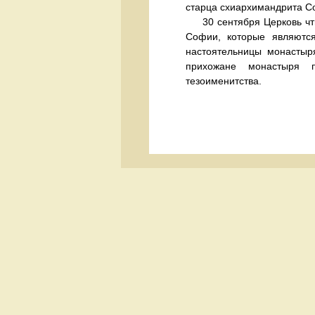
старца схиархимандрита С
30 сентября Церковь чти
Софии, которые являются
настоятельницы монастыр
прихожане монастыря 
тезоименитства.