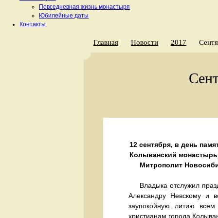
Повседневная жизнь монастыря
Юбилейные даты
Контакты
Главная
Новости
2017
Сентя
Сент
12 сентября, в день памя
Колыванский монастырь
Митрополит Новосиби
Владыка отслужил праз
Александру Невскому и в
заупокойную литию всем
христианам города Колыван