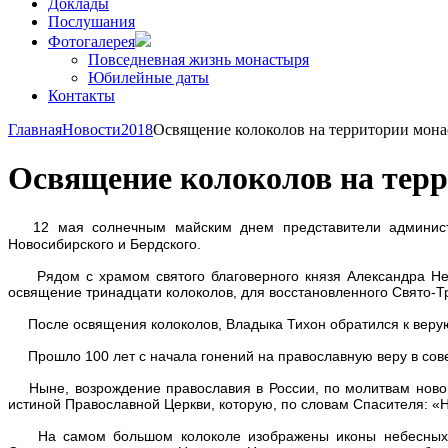
Доклады
Послушания
Фотогалерея
Повседневная жизнь монастыря
Юбилейные даты
Контакты
Главная
Новости
2018
Освящение колоколов на территории мон
Освящение колоколов на тер
12 мая солнечным майским днем представители админист
Новосибирского и Бердского.
Рядом с храмом святого благоверного князя Александра Невск
освящение тринадцати колоколов, для восстановленного Свято-Тр
После освящения колоколов, Владыка Тихон обратился к верующ
Прошло 100 лет с начала гонений на православную веру в совет
Ныне, возрождение православия в России, по молитвам новомуч
истиной Православной Церкви, которую, по словам Спасителя: «
На самом большом колоколе изображены иконы небесных пок