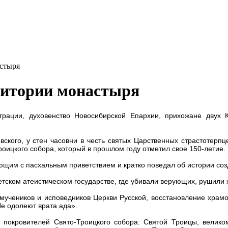
астыря
ритории монастыря
рации, духовенство Новосибирской Епархии, прихожане двух 
ого, у стен часовни в честь святых Царственных страстотерпцев
оицкого собора, который в прошлом году отметил свое 150-летие.
им с пасхальным приветствием и кратко поведал об истории созд
ском атеистическом государстве, где убивали верующих, рушили 
еников и исповедников Церкви Русской, восстановление храмов,
Не одолеют врата ада».
ровителей Свято-Троицкого собора: Святой Троицы, великому