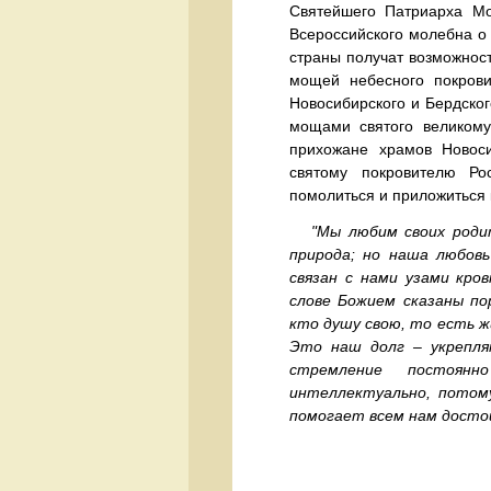
Святейшего Патриарха Мо
Всероссийского молебна о 
страны получат возможност
мощей небесного покрови
Новосибирского и Бердског
мощами святого великому
прихожане храмов Новос
святому покровителю Ро
помолиться и приложиться
"Мы любим своих родите
природа; но наша любов
связан с нами узами кров
слове Божием сказаны по
кто душу свою, то есть жи
Это наш долг – укрепля
стремление постоянн
интеллектуально, потому
помогает всем нам достой