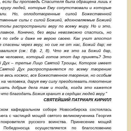
, если бы проповедь Спасителя была обращена лишь к
кругу людей, которые Ему сопутствовали и которые
али. Но, оплодотворенные силой Божественной
ственные силы с силой Божией, вдохновляемые Божией
толы распространили веру по всему миру. Но и это,
авное. Конечно, без веры невозможно спастись, но
м по себе и даже не верою своею. Как учит апостол
 спасены через веру, но сие не от нас, Божий дар; не
валился (см.: Еф. 2, 8). Что же это за Божий дар,
ом человеке, который готов этот дар принять? Это
й Дух – третье Лицо Святой Троицы, Которое имеет
 Святой Дух распространяется по всему творению
ке весь космос, все Божественное творение, но особым
на человека, даруя ему силу преодолевать тяготение
ршать добрые дела там и тогда, когда это кажется
 что благодать Божия хранит в сердцах людей веру."
СВЯТЕЙШИЙ ПАТРИАРХ КИРИЛЛ
м кафедральном соборе Новосибирска состоялась
чега с частицей мощей святого великомученика Георгия
 покровителя русского воинства.
Принесение мощей
я Победоносца осуществляется по благословению