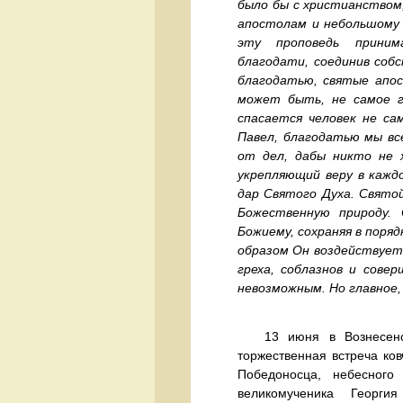
было бы с христианством
апостолам и небольшому 
эту проповедь приним
благодати, соединив соб
благодатью, святые апос
может быть, не самое гл
спасается человек не са
Павел, благодатью мы все
от дел, дабы никто не х
укрепляющий веру в кажд
дар Святого Духа. Свято
Божественную природу.
Божиему, сохраняя в поряд
образом Он воздействует 
греха, соблазнов и сове
невозможным. Но главное,
13 июня в Вознесенско
торжественная встреча ков
Победоносца, небесного
великомученика Георги