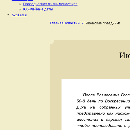
Повседневная жизнь монастыря
Юбилейные даты
Контакты
Главная
Новости
2023
Июньские праздники
Ию
"После Вознесения Госпо
50-й день по Воскресени
Духа на собранных уч
представлено как нисхож
апостолах и даровал си
чтобы проповедовать и р