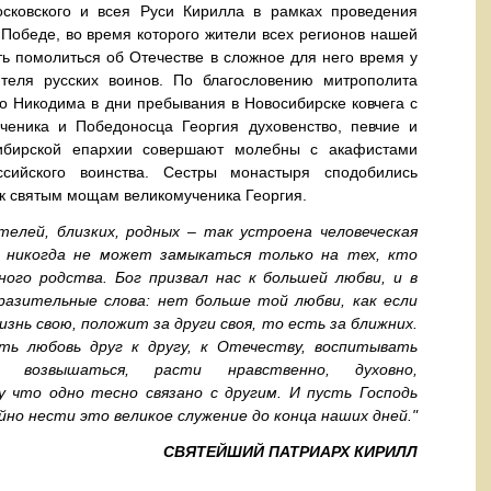
сковского и всея Руси Кирилла в рамках проведения
Победе, во время которого жители всех регионов нашей
ь помолиться об Отечестве в сложное для него время у
теля русских воинов. По благословению митрополита
о Никодима в дни пребывания в Новосибирске ковчега с
ченика и Победоносца Георгия духовенство, певчие и
ибирской епархии совершают молебны с акафистами
ссийского воинства. Сестры монастыря сподобились
 к святым мощам великомученика Георгия.
лей, близких, родных – так устроена человеческая
ь никогда не может замыкаться только на тех, кто
ного родства. Бог призвал нас к большей любви, и в
разительные слова: нет больше той любви, как если
знь свою, положит за други своя, то есть за ближних.
ть любовь друг к другу, к Отечеству, воспитывать
о возвышаться, расти нравственно, духовно,
 что одно тесно связано с другим. И пусть Господь
но нести это великое служение до конца наших дней."
СВЯТЕЙШИЙ ПАТРИАРХ КИРИЛЛ