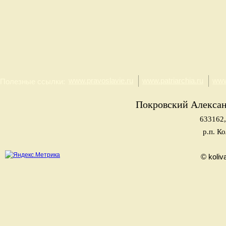
www.pravoslavie.ru
www.patriarchia.ru
www
Полезные ссылки:
Покровский Алекса
633162,
р.п. К
© koliv