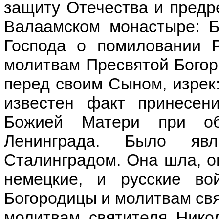
защиту Отечества и предр
Валаамском монастыре: 
Господа о помиловании Р
молитвам Пресвятой Богоро
перед своим Сыном, изрек
известен факт принесен
Божией Матери при об
Ленинграда. Было яв
Сталинградом. Она шла, о
немецкие, и русские во
Богородицы и молитвам свя
молитвам святителя Нико