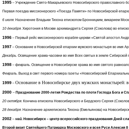
1995
– Учреждение Свято-Макарьевского Новосибирского православного бо
Первая поездка миссионерского «Поезда Памяти» по Новосибирской епарх
6 июля
. Назначение Владыки Тихона епископом Бронницким, викарием Моск
10 декабря
. Хиротония в Москве архимандрита Сергия (Соколова) во еписко
1996
– Первый рейс миссионерского корабля-церкви «Святой апостол Анд
1997
– Основание в Новосибирской епархии мужского монастыря во имя Ар
Декабрь
. Освящение храма-часовни во имя Всех святых в земле Сибирско
1998
– ф
евраль
. Освящение в Новосибирске храма во имя святого равноа
Февраль
. Выход в свет первого номера газеты «Новосибирский Епархиальн
Основание в Новосибирске двух мужских монастырей: в
1999
–
2000
–
Празднование 2000-летия Рождества по плоти Господа Бога и Сп
20 октября
. Кончина епископа Новосибирского и Бердского Сергия (Соколов
28 декабря
. Назначение архиепископа Тихона (Емельянова) на Новосибирс
2002
–
м
ай.
Новосибирск – центр всероссийского празднования Дней сла
Второй визит Святейшего Патриарха Московского и всея Руси Алексия
II