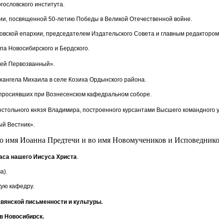
гословского института.
ии, посвященной 50-летию Победы в Великой Отечественной войне.
овской епархии, председателем Издательского Совета и главным редактором
па Новосибирского и Бердского.
рей Первозванный».
хангела Михаила в селе Козиха Ордынского района.
й просиявших при Вознесенском кафедральном соборе.
постольного князя Владимира, построенного курсантами Высшего командного
ый Вестник».
о имя Иоанна Предтечи и во имя Новомучеников и Исповеднико
аса нашего Иисуса Христа
.
а).
кую кафедру.
вянской письменности и культуры.
в Новосибирск.