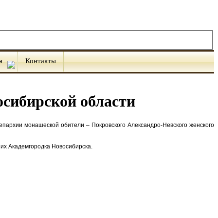
я
Контакты
осибирской области
 епархии монашеской обители – Покровского Александро-Невского женского
ших Академгородка Новосибирска.