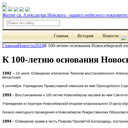
Житие св. Александра Невского - нашего небесного покровите
Главная
История
Новости
Главная
Новости
2024
К 100-летию основания Новосибирской е
К 100-летию основания Новос
1992
–
19 июля
. Освящение епископом Тихоном восстановленного Алексан
монастыря.
6 сентября
. Учреждение Православной гимназии во имя Преподобного Серг
1993
– Восстановление к 100-летию Новосибирска часовни во имя Святите
Учреждение в структуре Новосибирской епархии епархиального Отдела об
Начало ежегодного проведения в Новосибирске Рождественских Образоват
1994
– Освящение храма в честь Покрова Пресвятой Богородицы, построенно