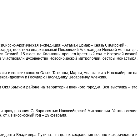
бирско-Арктическая экспедиция: «Атаман Ермак – Князь Сибирский».
лехарда, посетила епархиальный Покровский Александро-Невский монастырь
ри Божией. 15 июля по Колывани прошел Крестный ход с Иверской иконой
е участвовали духовенство Новосибирской митрополии, сестры монастыря,
сия и великих княжен Ольги, Татианы, Марии, Анастасии в Новосибирске на
ександровичу и Государю Наследнику Цесаревичу Алексию.
 Октябрьском районе на территории военного городка. Вся выставка – это
дня празднования Собора святых Новосибирской Митрополии. Установление
ст.), в високосный год – 29 февраля.
.
резидента Владимира Путина: «в целях сохранения военно-исторического и