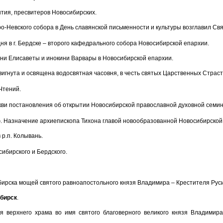
тия, пресвитеров Новосибирских.
о-Невского собора в День славянской письменности и культуры возглавил Свя
я в г. Бердске – второго кафедрального собора Новосибирской епархии.
ни Елисаветы и инокини Варвары в Новосибирской епархии.
вигнута и освящена водосвятная часовня, в честь святых Царственных Страст
Чтений.
ви постановления об открытии Новосибирской православной духовной семин
. Назначение архиепископа Тихона главой новообразованной Новосибирской
р.п. Колывань.
ибирского и Бердского.
ирска мощей святого равноапостольного князя Владимира – Крестителя Руси
ибирск
.
верхнего храма во имя святого благоверного великого князя Владимира