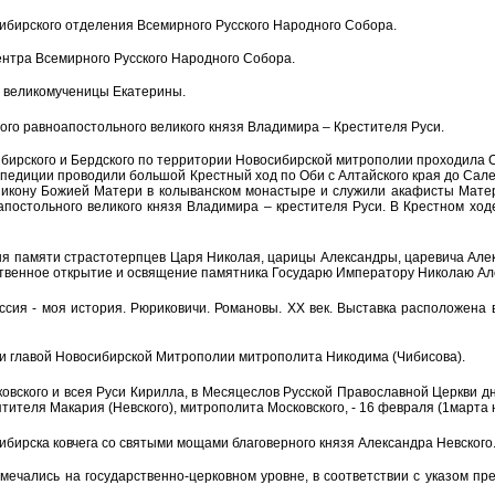
ибирского отделения Всемирного Русского Народного Собора.
центра Всемирного Русского Народного Собора.
ь великомученицы Екатерины.
ого равноапостольного великого князя Владимира – Крестителя Руси.
ирского и Бердского по территории Новосибирской митрополии проходила Си
кспедиции проводили большой Крестный ход по Оби с Алтайского края до Са
и икону Божией Матери в колыванском монастыре и служили акафисты Мате
постольного великого князя Владимира – крестителя Руси. В Крестном ход
Дня памяти страстотерпцев Царя Николая, царицы Александры, царевича Алек
ственное открытие и освящение памятника Государю Императору Николаю Ал
ия - моя история. Рюриковичи. Романовы. XX век. Выставка расположена в
 главой Новосибирской Митрополии митрополита Никодима (Чибисова).
ковского и всея Руси Кирилла, в Месяцеслов Русской Православной Церкви 
еля Макария (Невского), митрополита Московского, - 16 февраля (1марта н. 
бирска ковчега со святыми мощами благоверного князя Александра Невского
мечались на государственно-церковном уровне, в соответствии с указом п