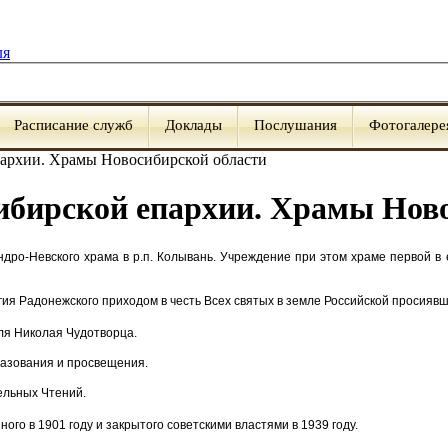
ля
Расписание служб
Доклады
Послушания
Фотогалере
пархии. Храмы Новосибирской области
ибирской епархии. Храмы Нов
дро-Невского храма в р.п. Колывань. Учреждение при этом храме первой в
ия Радонежского приходом в честь Всех святых в земле Российской просияв
ля Николая Чудотворца.
разования и просвещения.
ельных Чтений.
го в 1901 году и закрытого советскими властями в 1939 году.