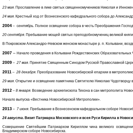
23 мая
. Прославление в лике святых священномучеников Николая и Иннокен
24 мая
. Крестный ход от Вознесенского кафедрального собора до Александр
2004
– с
ентябрь
. Полное освящение собора в честь Преображения Господн
20 сентября
. Пребывание мощей святых преподобномучениц великой княги
В Покровском Александро-Невском женском монастыре р. п. Колывани, возд
2007
–
Начало проведения в Колывани Рождественских Образовательных 
2009
–
27 мая
. Принятие Священным Синодом Русской Православной Церк
2011
–
28 декабря
. Преобразование Новосибирской епархии в митрополию
29 мая
. Открытие и освящение памятника Святителю Николаю Чудотворцу в 
2012
–
8 января
. Возведение архиепископа Тихона в сан митрополита Новос
Начало выпуска «Вестника Новосибирской Митрополии».
2013
–
7 июня
. Пребывание в Вознесенском кафедральном соборе Новосиб
24 августа
. Визит Патриарха Московского и всея Руси Кирилла в Новос
Совершение Святейшим Патриархом Кириллом чина великого освящения 
Владимирском соборе Новосибирска.