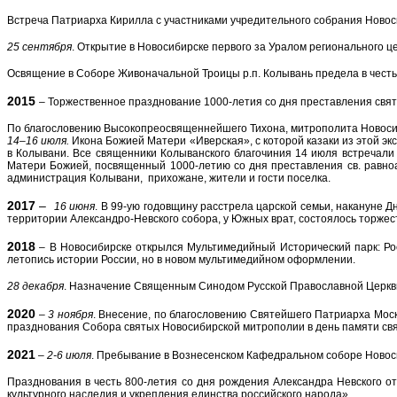
Встреча Патриарха Кирилла с участниками учредительного собрания Новос
25 сентября
. Открытие в Новосибирске первого за Уралом регионального 
Освящение в Соборе Живоначальной Троицы р.п. Колывань предела в чест
2015
– Торжественное празднование 1000-летия со дня преставления свят
По благословению Высокопреосвященнейшего Тихона, митрополита Новосиб
14–16 июля.
Икона Божией Матери «Иверская», с которой казаки из этой э
в Колывани. Все священники Колыванского благочиния 14 июля встречал
Матери Божией, посвященный 1000-летию со дня преставления св. равноа
администрация Колывани, прихожане, жители и гости поселка.
2017
–
16 июня
. В 99-ую годовщину расстрела царской семьи, накануне 
территории Александро-Невского собора, у Южных врат, состоялось торже
2018
– В Новосибирске открылся Мультимедийный Исторический парк: Росс
летопись истории России, но в новом мультимедийном оформлении.
28 декабря
. Назначение Священным Синодом Русской Православной Церкви
2020
–
3 ноября
. Внесение, по благословению Святейшего Патриарха Мос
празднования Собора святых Новосибирской митрополии в день памяти святит
2021
–
2-6 июля
. Пребывание в Вознесенском Кафедральном соборе Новоси
Празднования в честь 800-летия со дня рождения Александра Невского от
культурного наследия и укрепления единства российского народа».