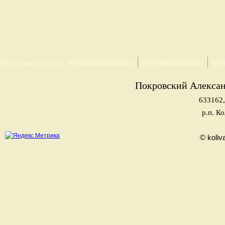
www.pravoslavie.ru
www.patriarchia.ru
www
Полезные ссылки:
Покровский Алекса
633162,
р.п. К
© koliv