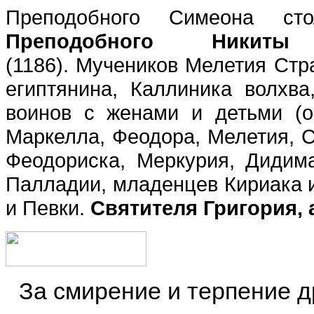
Преподобного Симеона ст
Преподобного Никиты 
(1186).
Мучеников Мелетия Стра
египтянина, Каллиника волхв
воинов с женами и детьми (ок
Маркелла, Феодора, Мелетия, С
Феодориска, Меркурия, Дидима
Палладии, младенцев Кириака и
и Певки.
Святителя Григория,
За смирение и терпение др