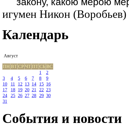
закону, какою мерою мер
игумен Никон (Воробьев)
Календарь
Август
ПН
ВТ
СР
ЧТ
ПТ
СБ
ВС
1
2
3
4
5
6
7
8
9
10
11
12
13
14
15
16
17
18
19
20
21
22
23
24
25
26
27
28
29
30
31
События и новости