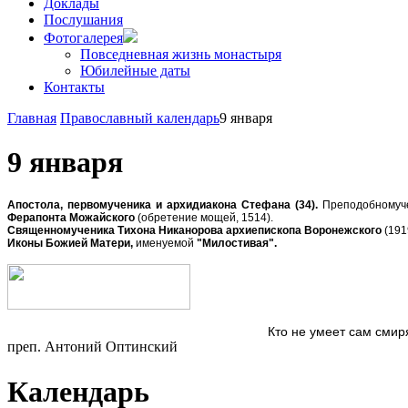
Доклады
Послушания
Фотогалерея
Повседневная жизнь монастыря
Юбилейные даты
Контакты
Главная
Православный календарь
9 января
9 января
Апостола, первомученика и архидиакона Стефана (34).
Преподобномуче
Ферапонта Можайского
(обретение мощей, 1514).
Священномученика Тихона Никанорова архиепископа Воронежского
(191
Иконы Божией Матери,
именуемой
"Милостивая".
Кто не умеет сам смиря
преп. Антоний Оптинский
Календарь