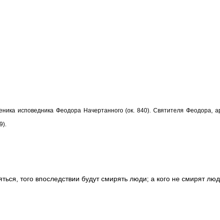
ника исповедника Феодора Начертанного (ок. 840).
Святителя Феодора, ар
9).
ться, того впоследствии будут смирять люди; а кого не смирят люд