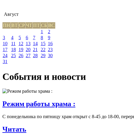
Август
ПН
ВТ
СР
ЧТ
ПТ
СБ
ВС
1
2
3
4
5
6
7
8
9
10
11
12
13
14
15
16
17
18
19
20
21
22
23
24
25
26
27
28
29
30
31
События и новости
Режим работы храма :
С понедельника по пятницу храм открыт с 8-45 до 18-00, переры
Читать