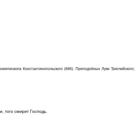
хиепископа Константинопольского (686). Преподобных Луки Триглийского;
и, того смирит Господь.