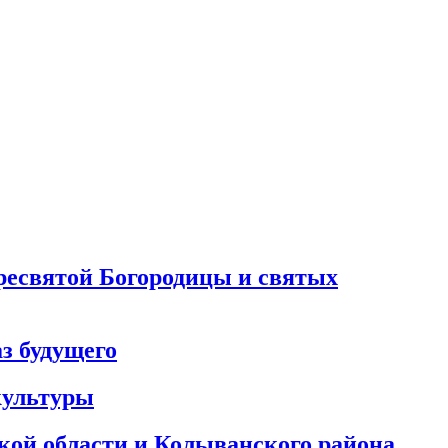
Пресвятой Богородицы и святых
з будущего
 культуры
ой области и Колыванского района,