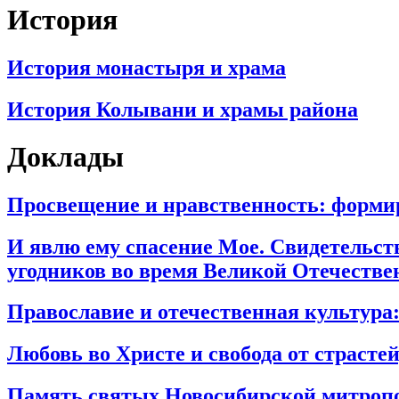
История
История монастыря и хрaма
История Колывани и храмы района
Доклады
Просвещение и нравственность: форми
И явлю ему спасение Мое. Свидетельст
угодников во время Великой Отечеств
Православие и отечественная культура:
Любовь во Христе и свобода от страсте
Память святых Новосибирской митропо