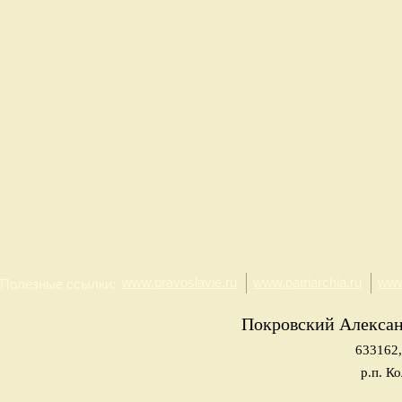
www.pravoslavie.ru
www.patriarchia.ru
www
Полезные ссылки:
Покровский Алекса
633162,
р.п. К