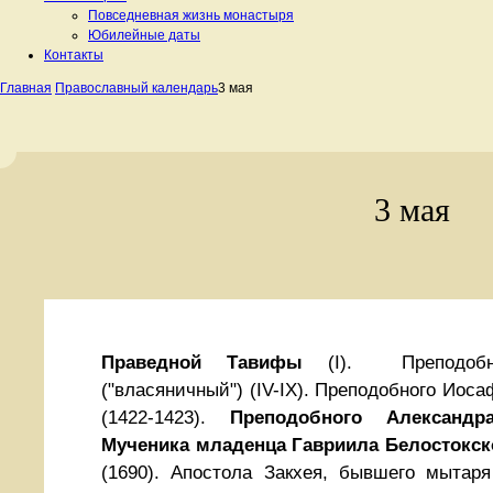
Повседневная жизнь монастыря
Юбилейные даты
Контакты
Главная
Православный календарь
3 мая
3 мая
Праведной Тавифы
(I).
Преподо
("власяничный") (IV-IX). Преподобного Иоса
(1422-1423).
Преподобного Александр
Мученика младенца Гавриила Белостокск
(1690).
Апостола Закхея, бывшего мытаря