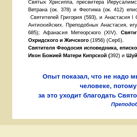
Святых Хрисиппа, пресвитера Иерусалимск
Ветрана (ок. 378) и Феотима (ок. 412) еп
Святителей Григория (593), и Анастасия I 
Антиохийских. Преподобных Анастасия, игу
685); Афанасия Метеорского (XIV).
Святи
Охридского и Жичского
(1956) (Серб).
Святителя Феодосия исповедника, еписк
Икон Божией Матери Кипрской (
392) и
Шуй
Опыт показал, что не надо 
человеке, потому
за это уходит благодать Свято
Преподо