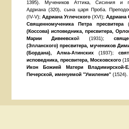
1395).
Мучеников Аттика, Сисиния и п
Адриана (320), сына царя Проба. Препод
(IV-V);
Адриана Углечского
(XVI);
Адриана 
Священномученика Петра пресвитера
(
(Коссова) исповедника, пресвитера, Орло
Марии Дивеевско
й (1931);
свящ
(Элланского) пресвитера, мучеников Дими
(Бордана), Алма-Атинских
(1937);
свя
исповедника, пресвитера, Московского
(19
Икон Божией Матери Владимирской-Е
Печерской, именуемой "Умиление"
(1524).