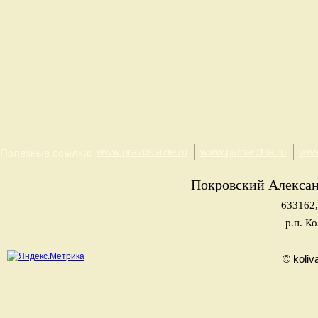
www.pravoslavie.ru
www.patriarchia.ru
www
Полезные ссылки:
Покровский Алекса
633162,
р.п. К
© koliv